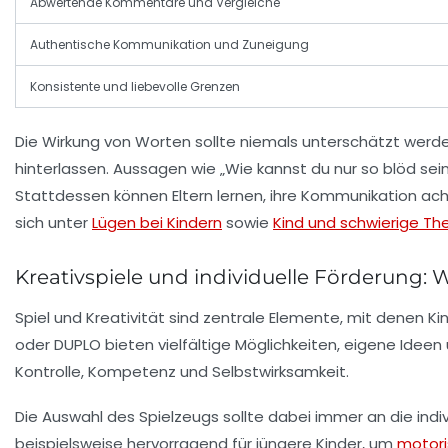
Abwertende Kommentare und Vergleiche
Authentische Kommunikation und Zuneigung
Konsistente und liebevolle Grenzen
Die Wirkung von Worten sollte niemals unterschätzt werd
hinterlassen. Aussagen wie „Wie kannst du nur so blöd sei
Stattdessen können Eltern lernen, ihre Kommunikation ac
sich unter
Lügen bei Kindern
sowie
Kind und schwierige T
Kreativspiele und individuelle Förderung:
Spiel und Kreativität sind zentrale Elemente, mit denen K
oder DUPLO bieten vielfältige Möglichkeiten, eigene Idee
Kontrolle, Kompetenz und Selbstwirksamkeit.
Die Auswahl des Spielzeugs sollte dabei immer an die ind
beispielsweise hervorragend für jüngere Kinder, um
motor