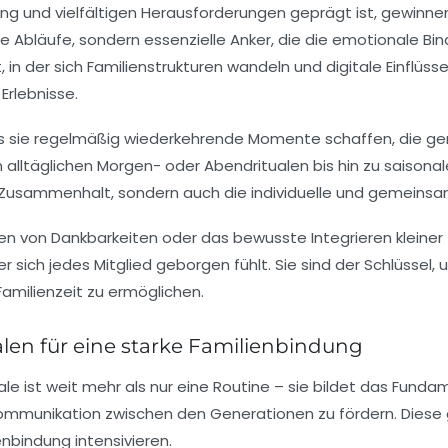
gung und vielfältigen Herausforderungen geprägt ist, gewinne
Abläufe, sondern essenzielle Anker, die die emotionale Bind
 in der sich Familienstrukturen wandeln und digitale Einflüss
Erlebnisse.
, dass sie regelmäßig wiederkehrende Momente schaffen, die
 alltäglichen Morgen- oder Abendritualen bis hin zu sai
n Zusammenhalt, sondern auch die individuelle und gemeinsam
n von Dankbarkeiten oder das bewusste Integrieren kleiner T
 der sich jedes Mitglied geborgen fühlt. Sie sind der Schlüsse
amilienzeit zu ermöglichen.
len für eine starke Familienbindung
le ist weit mehr als nur eine Routine – sie bildet das Fundam
unikation zwischen den Generationen zu fördern. Diese gete
enbindung intensivieren.