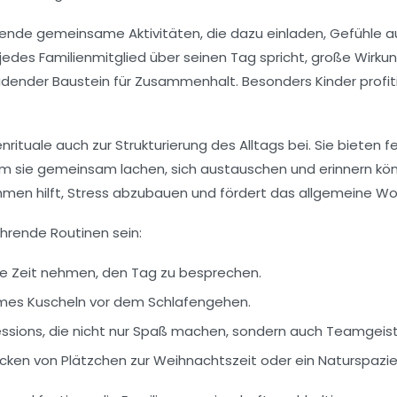
ende gemeinsame Aktivitäten, die dazu einladen, Gefühle a
des Familienmitglied über seinen Tag spricht, große Wirkung 
dender Baustein für Zusammenhalt. Besonders Kinder profitie
rituale auch zur Strukturierung des Alltags bei. Sie bieten
m sie gemeinsam lachen, sich austauschen und erinnern kö
men hilft, Stress abzubauen und fördert das allgemeine Wohl
ehrende Routinen sein:
le Zeit nehmen, den Tag zu besprechen.
ames Kuscheln vor dem Schlafengehen.
sions, die nicht nur Spaß machen, sondern auch Teamgeist
en von Plätzchen zur Weihnachtszeit oder ein Naturspazier