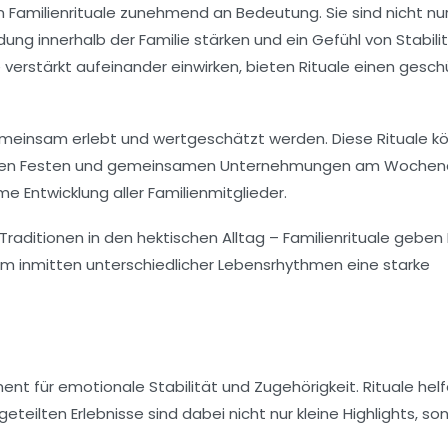
n Familienrituale zunehmend an Bedeutung. Sie sind nicht nu
ung innerhalb der Familie stärken und ein Gefühl von Stabili
e verstärkt aufeinander einwirken, bieten Rituale einen gesc
 gemeinsam erlebt und wertgeschätzt werden. Diese Rituale k
sonalen Festen und gemeinsamen Unternehmungen am Wochen
e Entwicklung aller Familienmitglieder.
raditionen in den hektischen Alltag – Familienrituale geben 
l, um inmitten unterschiedlicher Lebensrhythmen eine starke
ent für emotionale Stabilität und Zugehörigkeit. Rituale helf
ilten Erlebnisse sind dabei nicht nur kleine Highlights, so