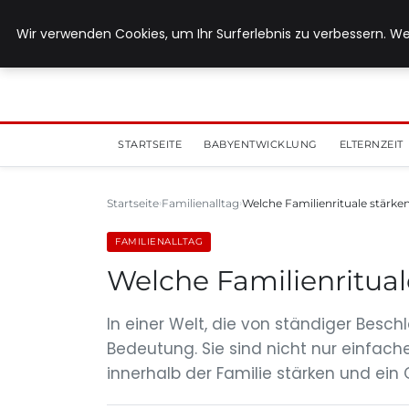
5. August 2026
Wir verwenden Cookies, um Ihr Surferlebnis zu verbessern. We
STARTSEITE
BABYENTWICKLUNG
ELTERNZEIT
Startseite
Familienalltag
Welche Familienrituale stärk
FAMILIENALLTAG
Welche Familienritua
In einer Welt, die von ständiger Bes
Bedeutung. Sie sind nicht nur einfach
innerhalb der Familie stärken und ein 