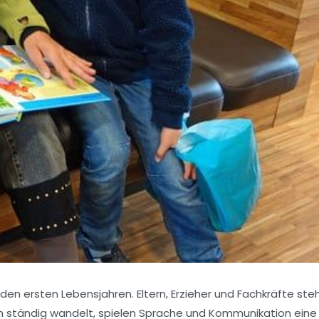
en ersten Lebensjahren. Eltern, Erzieher und Fachkräfte ste
ich ständig wandelt, spielen Sprache und Kommunikation eine