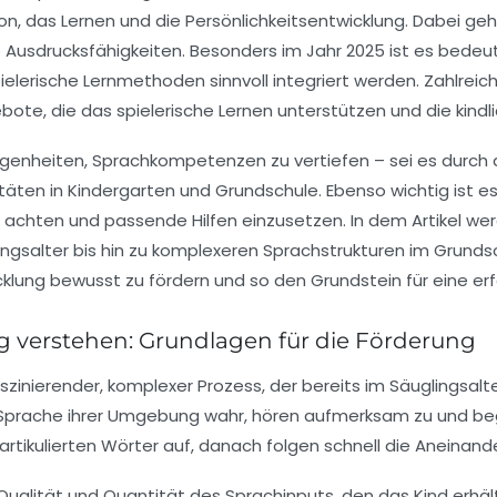
tion, das Lernen und die Persönlichkeitsentwicklung. Dabei 
drucksfähigkeiten. Besonders im Jahr 2025 ist es bedeutsam
pielerische Lernmethoden sinnvoll integriert werden. Zahlr
ote, die das spielerische Lernen unterstützen und die kindl
elegenheiten, Sprachkompetenzen zu vertiefen – sei es dur
äten in Kindergarten und Grundschule. Ebenso wichtig ist es, 
 achten und passende Hilfen einzusetzen. In dem Artikel we
ngsalter bis hin zu komplexeren Sprachstrukturen im Grundsc
klung bewusst zu fördern und so den Grundstein für eine er
g verstehen: Grundlagen für die Förderung
faszinierender, komplexer Prozess, der bereits im Säuglingsa
Sprache ihrer Umgebung wahr, hören aufmerksam zu und beg
rtikulierten Wörter auf, danach folgen schnell die Aneinand
e Qualität und Quantität des Sprachinputs, den das Kind erh