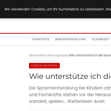
5. August 2026
Wir verwenden Cookies, um Ihr Surferlebnis zu verbessern. We
STARTSEITE
BABYENTWICKLUNG
ELTERNZEIT
Startseite
Erziehungstipps
Wie unterstütze ich die Sp
ERZIEHUNGSTIPPS
Wie unterstütze ich 
Die Sprachentwicklung bei Kindern zäh
und Fachkräfte stehen vor der Herausf
wandelt, spielen… Weiterlesen &rarr;