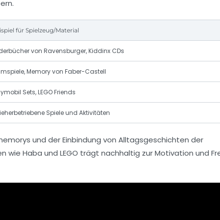
ern.
ispiel für Spielzeug/Material
lderbücher von Ravensburger, Kiddinx CDs
imspiele, Memory von Faber-Castell
aymobil Sets, LEGO Friends
zieherbetriebene Spiele und Aktivitäten
achmemorys und der Einbindung von Alltagsgeschichten der
en wie
Haba
und
LEGO
trägt nachhaltig zur Motivation und F