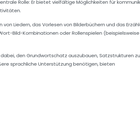
trale Rolle: Er bietet vielfältige Möglichkeiten für kommuni
ivitäten.
 von Liedern, das Vorlesen von
Bilderbüchern
und das Erzähl
Wort-Bild-Kombinationen oder Rollenspielen (beispielsweise
ft dabei, den Grundwortschatz auszubauen, Satzstrukturen z
rößere sprachliche Unterstützung benötigen, bieten