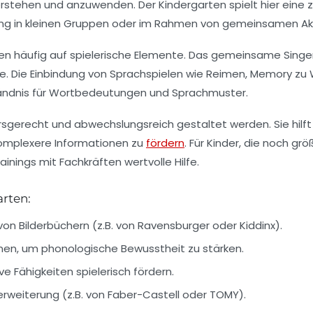
stehen und anzuwenden. Der Kindergarten spielt hier eine zen
g in kleinen Gruppen oder im Rahmen von gemeinsamen Akt
 häufig auf spielerische Elemente. Das gemeinsame Singen
e. Die Einbindung von Sprachspielen wie Reimen, Memory zu 
tändnis für Wortbedeutungen und Sprachmuster.
ersgerecht und abwechslungsreich gestaltet werden. Sie hil
komplexere Informationen zu
fördern
. Für Kinder, die noch g
nings mit Fachkräften wertvolle Hilfe.
rten:
n Bilderbüchern (z.B. von
Ravensburger
oder
Kiddinx
).
nen, um phonologische Bewusstheit zu stärken.
ve Fähigkeiten spielerisch fördern.
rweiterung (z.B. von
Faber-Castell
oder
TOMY
).