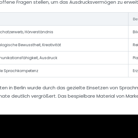
e offene Fragen stellen, um das Ausdrucksvermögen zu erweit
Be
chatzerwerb, Hörverständnis
Bi
logische Bewusstheit, Kreativität
Re
nikationsfähigkeit, Ausdruck
Pl
le Sprachkompetenz
Er
garten in Berlin wurde durch das gezielte Einsetzen von Spr
nate deutlich vergrößert. Das bespielbare Material von Mark