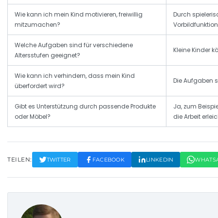
Wie kann ich mein Kind motivieren, freiwillig
Durch spieleri
mitzumachen?
Vorbildfunktion
Welche Aufgaben sind für verschiedene
Kleine Kinder 
Altersstufen geeignet?
Wie kann ich verhindern, dass mein Kind
Die Aufgaben s
überfordert wird?
Gibt es Unterstützung durch passende Produkte
Ja, zum Beispi
oder Möbel?
die Arbeit erlei
TEILEN:
TWITTER
FACEBOOK
LINKEDIN
WHATS