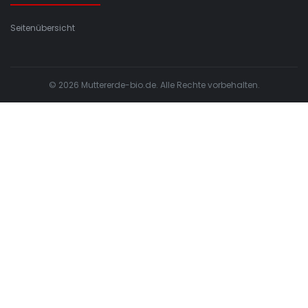
Seitenübersicht
© 2026 Muttererde-bio.de. Alle Rechte vorbehalten.