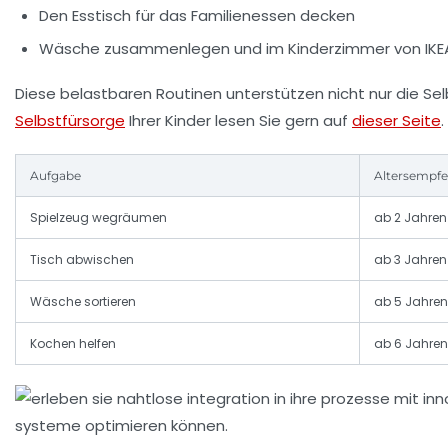
Den Esstisch für das Familienessen decken
Wäsche zusammenlegen und im Kinderzimmer von IK
Diese belastbaren Routinen unterstützen nicht nur die Sel
Selbstfürsorge
Ihrer Kinder lesen Sie gern auf
dieser Seite
.
Aufgabe
Altersempf
Spielzeug wegräumen
ab 2 Jahren
Tisch abwischen
ab 3 Jahren
Wäsche sortieren
ab 5 Jahren
Kochen helfen
ab 6 Jahren