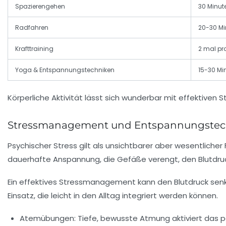
Spazierengehen
30 Minut
Radfahren
20-30 Mi
Krafttraining
2 mal pr
Yoga & Entspannungstechniken
15-30 Mi
Körperliche Aktivität lässt sich wunderbar mit effektiven
S
Stressmanagement und Entspannungstechn
Psychischer Stress gilt als unsichtbarer aber wesentliche
dauerhafte Anspannung, die Gefäße verengt, den Blutdruck
Ein effektives
Stressmanagement
kann den Blutdruck sen
Einsatz, die leicht in den Alltag integriert werden können.
Atemübungen:
Tiefe, bewusste Atmung aktiviert das 