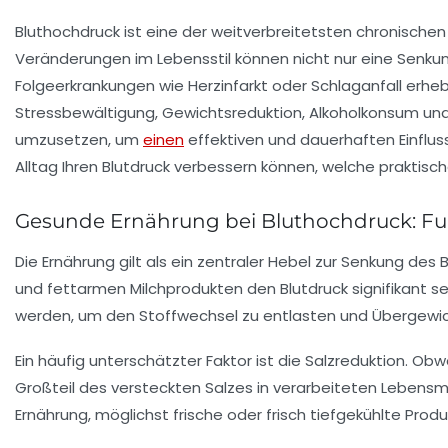
Bluthochdruck ist eine der weitverbreitetsten chronischen
Veränderungen im Lebensstil können nicht nur eine Senkun
Folgeerkrankungen wie Herzinfarkt oder Schlaganfall erhebl
Stressbewältigung, Gewichtsreduktion, Alkoholkonsum und
umzusetzen, um
einen
effektiven und dauerhaften Einfluss
Alltag Ihren Blutdruck verbessern können, welche praktis
Gesunde Ernährung bei Bluthochdruck: Fun
Die Ernährung gilt als ein zentraler Hebel zur Senkung des
und fettarmen Milchprodukten den Blutdruck signifikant se
werden, um den Stoffwechsel zu entlasten und Übergewi
Ein häufig unterschätzter Faktor ist die
Salzreduktion
. Obw
Großteil des versteckten Salzes in verarbeiteten Lebensm
Ernährung, möglichst frische oder frisch tiefgekühlte Pro