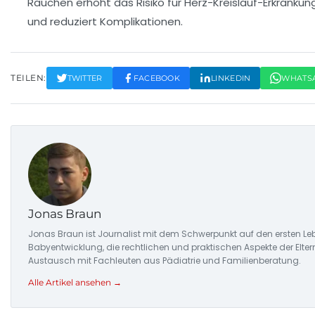
Rauchen erhöht das Risiko für Herz-Kreislauf-Erkrankun
und reduziert Komplikationen.
TEILEN:
TWITTER
FACEBOOK
LINKEDIN
WHATS
Jonas Braun
Jonas Braun ist Journalist mit dem Schwerpunkt auf den ersten Le
Babyentwicklung, die rechtlichen und praktischen Aspekte der Eltern
Austausch mit Fachleuten aus Pädiatrie und Familienberatung.
Alle Artikel ansehen →