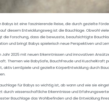
Babys ist eine faszinierende Reise, die durch gezielte Förder
auf diesem Entwicklungsweg ist die Bauchlage. Obwohl viele 
t die Forschung, dass die bewusste, beaufsichtigte Bauchlage
ation und bringt Babys spielerisch neue Perspektiven und Ler
d im Jahr 2025 mit neuen Erkenntnissen und innovativen Ansät
aft. Themen wie BabySafe, BauchFreude und KuschelKraft p
t, aktiv LernSpiele und gezielte KörperEntwicklung durch Bauc
en.
 Bauchlage für Babys so wichtig ist, ab wann und wie sie eing
zt durch wissenschaftliche Erkenntnisse und Erfahrungswerte 
ewusster Bauchlage das Wohlbefinden und die Entwicklung Ihre