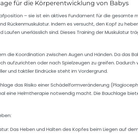
lage für die Körperentwicklung von Babys
lafposition – sie ist ein aktives Fundament für die gesamte 
d Rückenmuskulatur. Indem es versucht, den Kopf zu heben u
d Laufen unerlässlich sind. Dieses Training der Muskulatur tr
em die Koordination zwischen Augen und Händen. Da das Baby 
h aufzurichten oder nach Spielzeugen zu greifen. Dadurch wir
ler und taktiler Eindrücke steht im Vordergrund.
lage das Risiko einer Schädelformveränderung (Plagiocephal
l eine Helmtherapie notwendig macht. Die Bauchlage bietet 
eben:
atur
: Das Heben und Halten des Kopfes beim Liegen auf dem