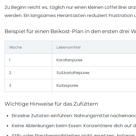
Zu Beginn reicht es, täglich nur einen kleinen Löffel Bre
werden. Ein langsames Herantasten reduziert Frustration 
Beispiel für einen Beikost-Plan in den ersten drei
Woche
Lebensmittel
1
Karottenpüree
2
Süßkartoffelpüree
3
Kürbispüree
Wichtige Hinweise für das Zufüttern
Einzelne Zutaten einführen:
Nahrungsmittel nacheinander
Keine Ablenkungen beim Essen:
Konzentriere dich auf d
Still- oder Flaschenmahlzeiten nicht ersetzen:
Anfangs w