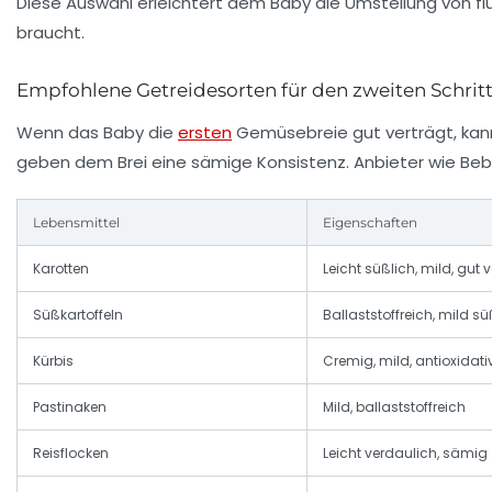
Diese Auswahl erleichtert dem Baby die Umstellung von flüs
braucht.
Empfohlene Getreidesorten für den zweiten Schrit
Wenn das Baby die
ersten
Gemüsebreie gut verträgt, kann
geben dem Brei eine sämige Konsistenz. Anbieter wie Beb
Lebensmittel
Eigenschaften
Karotten
Leicht süßlich, mild, gut 
Süßkartoffeln
Ballaststoffreich, mild s
Kürbis
Cremig, mild, antioxidati
Pastinaken
Mild, ballaststoffreich
Reisflocken
Leicht verdaulich, sämig