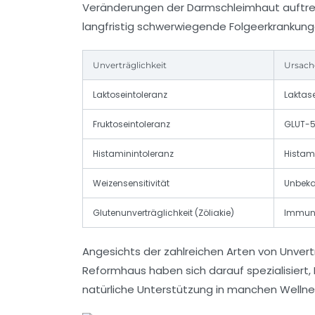
Veränderungen der Darmschleimhaut auftret
langfristig schwerwiegende Folgeerkrankung
Unverträglichkeit
Ursach
Laktoseintoleranz
Lakta
Fruktoseintoleranz
GLUT-5
Histaminintoleranz
Histam
Weizensensitivität
Unbeka
Glutenunverträglichkeit (Zöliakie)
Immunr
Angesichts der zahlreichen Arten von Unverträ
Reformhaus
haben sich darauf spezialisier
natürliche Unterstützung in manchen Welln