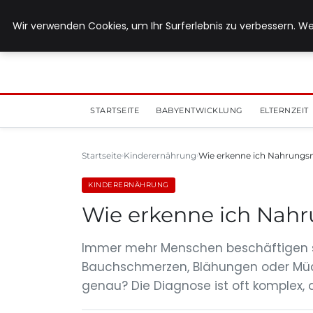
5. August 2026
Wir verwenden Cookies, um Ihr Surferlebnis zu verbessern. We
STARTSEITE
BABYENTWICKLUNG
ELTERNZEIT
Startseite
Kinderernährung
Wie erkenne ich Nahrungsm
KINDERERNÄHRUNG
Wie erkenne ich Nahr
Immer mehr Menschen beschäftigen s
Bauchschmerzen, Blähungen oder Müdi
genau? Die Diagnose ist oft komplex, d