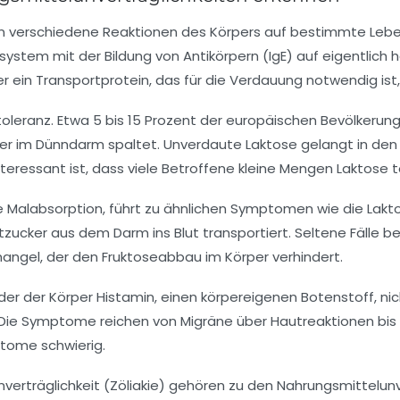
n verschiedene Reaktionen des Körpers auf bestimmte Lebe
ystem mit der Bildung von Antikörpern (IgE) auf eigentlich
r ein Transportprotein, das für die Verdauung notwendig ist
toleranz
. Etwa 5 bis 15 Prozent der europäischen Bevölkerung
er im Dünndarm spaltet. Unverdaute Laktose gelangt in den
eressant ist, dass viele Betroffene kleine Mengen Laktose to
 Malabsorption, führt zu ähnlichen Symptomen wie die Laktos
zucker aus dem Darm ins Blut transportiert. Seltene Fälle 
angel, der den Fruktoseabbau im Körper verhindert.
i der der Körper Histamin, einen körpereigenen Botenstoff, n
Die Symptome reichen von Migräne über Hautreaktionen bis 
ptome schwierig.
verträglichkeit (Zöliakie)
gehören zu den Nahrungsmittelunve