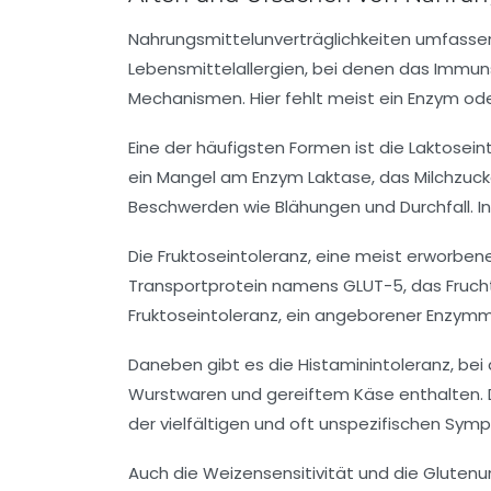
Nahrungsmittelunverträglichkeiten umfasse
Lebensmittelallergien, bei denen das Immuns
Mechanismen. Hier fehlt meist ein Enzym ode
Eine der häufigsten Formen ist die
Laktosein
ein Mangel am Enzym Laktase, das Milchzuck
Beschwerden wie Blähungen und Durchfall. Int
Die
Fruktoseintoleranz
, eine meist erworbene
Transportprotein namens GLUT-5, das Frucht
Fruktoseintoleranz, ein angeborener Enzymm
Daneben gibt es die
Histaminintoleranz
, be
Wurstwaren und gereiftem Käse enthalten. 
der vielfältigen und oft unspezifischen Sym
Auch die
Weizensensitivität
und die
Glutenun