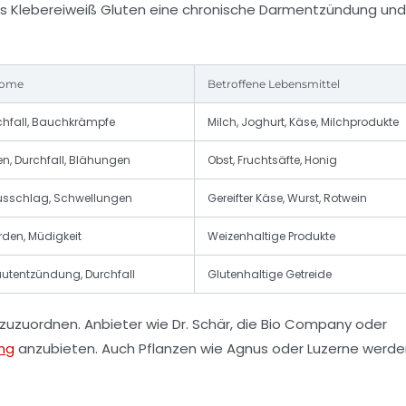
as Klebereiweiß Gluten eine chronische Darmentzündung und
tome
Betroffene Lebensmittel
chfall, Bauchkrämpfe
Milch, Joghurt, Käse, Milchprodukte
, Durchfall, Blähungen
Obst, Fruchtsäfte, Honig
usschlag, Schwellungen
Gereifter Käse, Wurst, Rotwein
en, Müdigkeit
Weizenhaltige Produkte
tentzündung, Durchfall
Glutenhaltige Getreide
g zuzuordnen. Anbieter wie
Dr. Schär
, die
Bio Company
oder
ng
anzubieten. Auch Pflanzen wie
Agnus
oder
Luzerne
werden