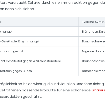
en, verursacht Zöliakie durch eine Immunreaktion gegen d
en nach sich ziehen.
e
Typische Symp
semangel
Blähungen, Dur
-Defekt oder Enzymmangel
Bauchschmerzen
inabbau gestört
Migräne, Hauta
nnt, Sensitivität gegen Weizenbestandteile
Bauchbeschwerd
eaktion gegen Gluten
Darmschleimhau
glichkeiten ist es wichtig, die individuellen Ursachen richti
t, Betroffenen passende Produkte für eine schonende
Ernähru
essprodukten geschätzt.