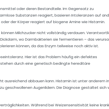
nsmittel oder deren Bestandteile. Im Gegensatz zu
 harmlose Substanzen reagiert, basieren Intoleranzen auf an
, oder der Körper reagiert auf biogene Amine wie Histamin.
 können Milchzucker nicht vollständig verdauen. Verantwortli
 Dickdarm, wo Darmbakterien sie fermentieren – das verurs
lerieren können, da das Enzym teilweise noch aktiv ist.
eintoleranz. Hier ist das Problem häufig ein defektes
bestehen durch eine genetisch bedingte hereditäre
icht ausreichend abbauen kann. Histamin ist unter anderem i
zu geschwollenen Augenlidern. Die Diagnose gestaltet sich
rträglichkeiten. Während bei Weizensensitivität keine kran