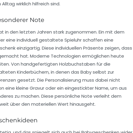
ltag wirklich hilfreich sind.
esonderer Note
at in den letzten Jahren stark zugenommen. Ein mit dem
r eine individuell gestaltete Spieluhr schaffen eine
enk einzigartig. Diese individuellen Präsente zeigen, dass
gemacht hat. Moderne Technologien ermöglichen heute
eiten. Von handgefertigten Holzbuchstaben für die
talteten Kinderbüchern, in denen das Baby selbst zur
Grenzen gesetzt. Die Personalisierung muss dabei nicht
n eine kleine Gravur oder ein eingestickter Name, um aus
eres zu machen. Diese persönliche Note verleiht dem
eit über den materiellen Wert hinausgeht.
eschenkideen
tetig, und das spiegelt sich auch bei Babygeschenken wider