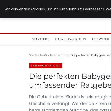
5. August 2026
Wir verwenden Cookies, um Ihr Surferlebnis zu verbessern. We
STARTSEITE
BABYENTWICKLUNG
ELTERNZEIT
Startseite
Kinderernährung
Die perfekten Babygeschen
KINDERERNÄHRUNG
Die perfekten Babyge
umfassender Ratgebe
Die Geburt eines Kindes ist ein mag
Geschenk verlangt. Werdende Eltern un
herausfordernden Aufgabe, das passen