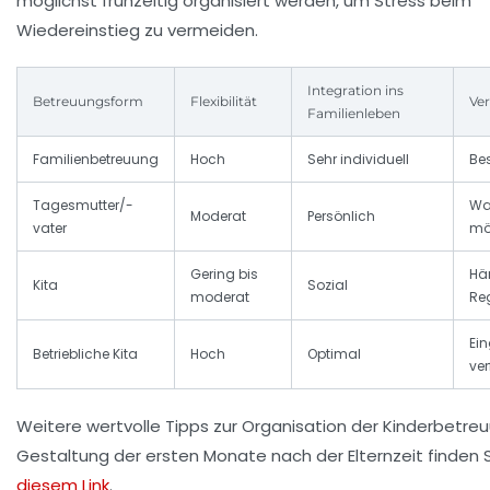
möglichst frühzeitig organisiert werden, um Stress beim
Wiedereinstieg zu vermeiden.
Integration ins
Betreuungsform
Flexibilität
Ver
Familienleben
Familienbetreuung
Hoch
Sehr individuell
Be
Tagesmutter/-
War
Moderat
Persönlich
vater
mö
Gering bis
Hä
Kita
Sozial
moderat
Re
Ei
Betriebliche Kita
Hoch
Optimal
ve
Weitere wertvolle Tipps zur Organisation der Kinderbetre
Gestaltung der ersten Monate nach der Elternzeit finden S
diesem Link
.